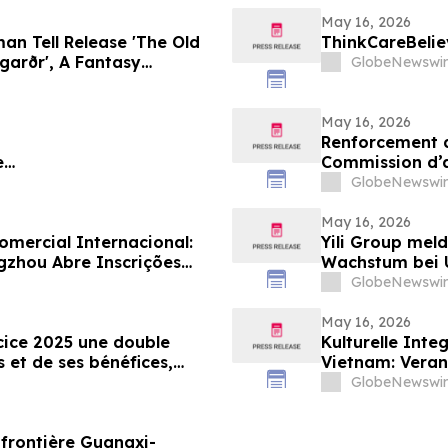
May 16, 2026
n Tell Release 'The Old
garðr', A Fantasy
GlobeNewswir
May 16, 2026
Renforcement de
e
Commission d’a
uangzhou ruft weltweit
candidatures in
GlobeNewswir
htergremium auf
May 16, 2026
ercial Internacional:
Yili Group meld
zhou Abre Inscrições
Wachstum bei 
vor 30 Jahren 
GlobeNewswir
May 16, 2026
rcice 2025 une double
Kulturelle Int
s et de ses bénéfices,
Vietnam: Veran
par 500 de son chiffre
die nachbarsch
GlobeNewswir
troduction en bourse
Vietnam
a frontière Guangxi-