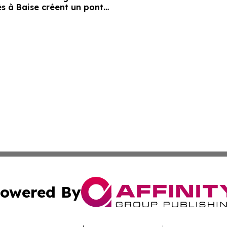
s à Baise créent un pont
ge entre la Chine et le
owered By