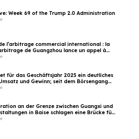
ThinkCareBelieve: Week 69 of the Trump 2.0 Administration
e
 l’arbitrage commercial international : la
rbitrage de Guangzhou lance un appel à
ternational pour son panel d’arbitres
e
et für das Geschäftsjahr 2025 ein deutliches
Umsatz und Gewinn; seit dem Börsengang
ist der Umsatz um das 500-Fache gestiegen
e
egration an der Grenze zwischen Guangxi und
staltungen in Baise schlagen eine Brücke für
aftlichen Beziehungen zwischen China und
e