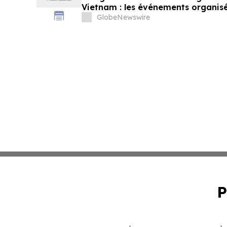
Vietnam : les événements organisé
pour renforcer les liens de voisina
GlobeNewswire
Vietnam
P