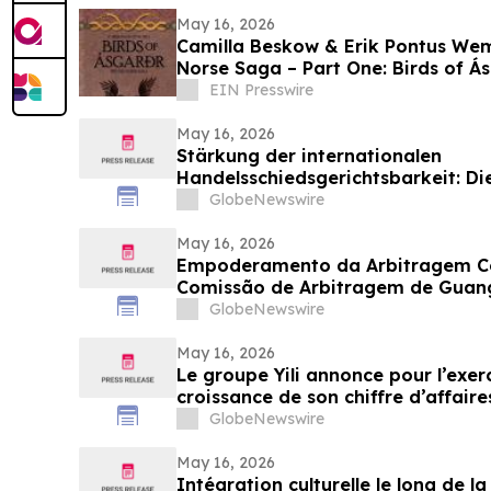
May 16, 2026
Camilla Beskow & Erik Pontus Wema
Norse Saga – Part One: Birds of Ás
Masterpiece
EIN Presswire
May 16, 2026
Stärkung der internationalen
Handelsschiedsgerichtsbarkeit: Di
Schiedsgerichtskommission von G
GlobeNewswire
zur Bewerbung für ihr Schiedsric
May 16, 2026
Empoderamento da Arbitragem Com
Comissão de Arbitragem de Guang
Globais para Painel de Árbitros
GlobeNewswire
May 16, 2026
Le groupe Yili annonce pour l’exe
croissance de son chiffre d’affaire
marquant ainsi une multiplication 
GlobeNewswire
d’affaires en 30 ans depuis son in
May 16, 2026
Intégration culturelle le long de l