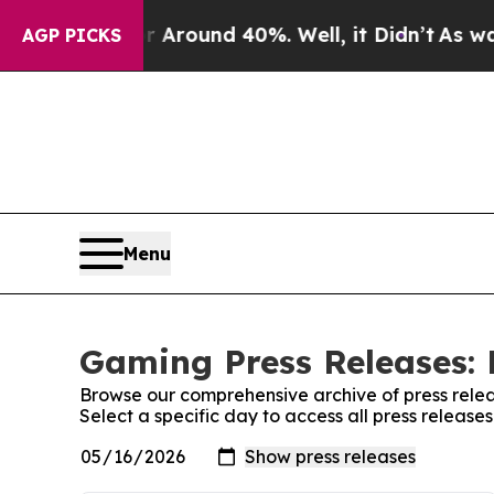
a Floor Around 40%. Well, it Didn’t
As war With
AGP PICKS
Menu
Gaming Press Releases: 
Browse our comprehensive archive of press relea
Select a specific day to access all press releas