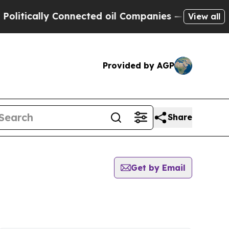
ically Connected oil Companies — not Taxpayers 
View all
Provided by AGP
Share
Get by Email